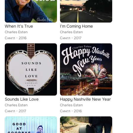
When It's True
I'm Coming Home
Charles Esten
Charles Esten
Сингл
2016
Сингл
2017
Sounds Like Love
Happy Nashville New Year
Charles Esten
Charles Esten
Сингл
2017
Сингл
2016