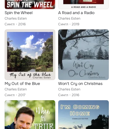
Spin the Wheel
A Road and a Radio
Charles Esten
Charles Esten
Сингл
2016
Сингл
2019
My Out of the Blue
Won't Cry on Christmas
Charles Esten
Charles Esten
Сингл
2017
Сингл
2016