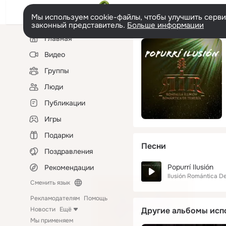
Мы используем cookie-файлы, чтобы улучшить сервис
законный представитель.
Больше информации
Левая
Главная
колонка
Видео
Группы
Люди
Публикации
Игры
Подарки
Песни
Поздравления
Popurrí Ilusión
Рекомендации
Ilusión Romántica De
Сменить язык
Рекламодателям
Помощь
Новости
Ещё
Другие альбомы исп
Мы применяем