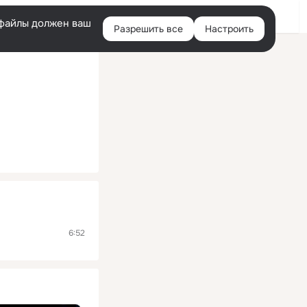
Помощь
Войти
й
e-файлы должен ваш
Разрешить все
Настроить
Правая
колонка
6:52