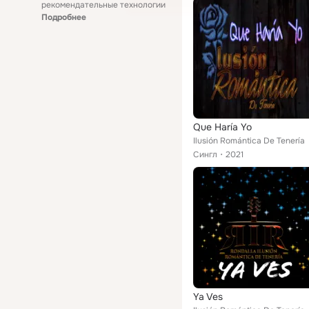
рекомендательные технологии
Подробнее
Que Haría Yo
Ilusión Romántica De Tenería
Сингл
2021
Ya Ves