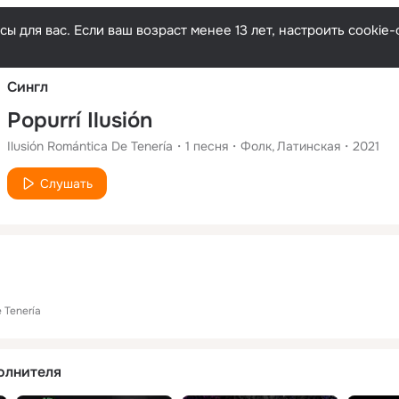
Русски
ы для вас. Если ваш возраст менее 13 лет, настроить cooki
Сингл
Popurrí Ilusión
Ilusión Romántica De Tenería
1
песня
Фолк
Латинская
2021
Слушать
 Tenería
олнителя