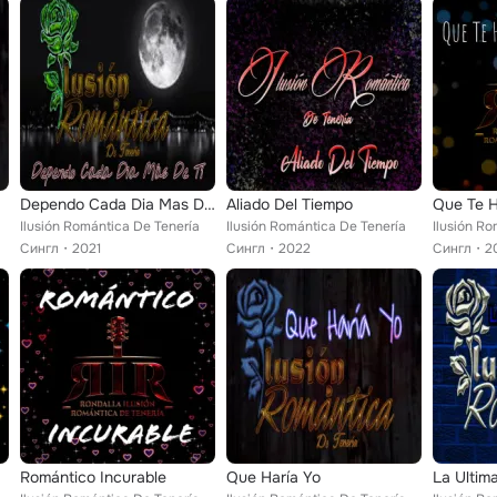
Dependo Cada Dia Mas De Ti
Aliado Del Tiempo
Que Te H
Ilusión Romántica De Tenería
Ilusión Romántica De Tenería
Ilusión Ro
Сингл
2021
Сингл
2022
Сингл
2
Romántico Incurable
Que Haría Yo
La Ultim