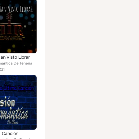
an Visto Llorar
mántica De Tenería
021
a Canción