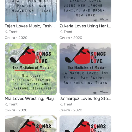
Tajah Loves Music, Fashion, and Glaveston, Texas
Zykeria Loves Using Her Iphone , Family, and Bronx, New York
K. Trent
K. Trent
Сингл
2020
Сингл
2020
Mia Loves Wrestling, Playing on a Tablet, and Lavergne, Tennessee
Ja’marquz Loves Toy Story, Paw Patrol, and Houston, Texas
K. Trent
K. Trent
Сингл
2020
Сингл
2020