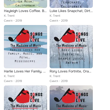
Hayleigh Loves Coffee. Bagels, and La Mesa, California.
Luke Likes Snapchat, Dirt Bike, Tehachapi, California
K. Trent
K. Trent
Сингл
2019
Сингл
2019
Harlie Loves Her Family, Music, and Petal, Mississippi
Rory Loves Fortnite, Orange Juice, Antrim
K. Trent
K. Trent
Сингл
2019
Сингл
2019