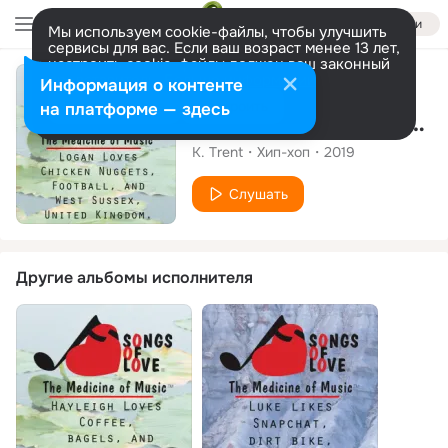
Войти
Мы используем cookie-файлы, чтобы улучшить
сервисы для вас. Если ваш возраст менее 13 лет,
настроить cookie-файлы должен ваш законный
представитель.
Больше информации
Сингл
Информация о контенте
Разрешить все
Настроить
на платформе — здесь
Logan Loves Chicken Nuggets, Football, and West Sussex, United Kingdom.
K. Trent
Хип-хоп
2019
Слушать
Другие альбомы исполнителя