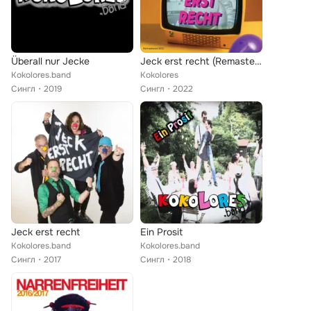
Überall nur Jecke
Jeck erst recht (Remastered 2022)
Kokolores.band
Kokolores
Сингл
2019
Сингл
2022
Jeck erst recht
Ein Prosit
Kokolores.band
Kokolores.band
Сингл
2017
Сингл
2018