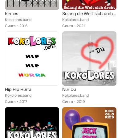
Kirmes
Solang die Welt sich dreht (Radio Edit)
Kokolores.band
Kokolores.band
Сингл
2016
Сингл
2021
Hip Hip Hurra
Nur Du
Kokolores.band
Kokolores.band
Сингл
2017
Сингл
2019