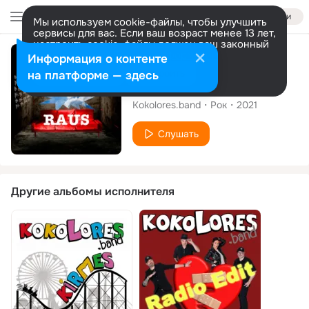
Войти
Мы используем cookie-файлы, чтобы улучшить
сервисы для вас. Если ваш возраст менее 13 лет,
настроить cookie-файлы должен ваш законный
представитель.
Больше информации
Сингл
Информация о контенте
Разрешить все
Настроить
на платформе — здесь
Raus
Kokolores.band
Рок
2021
Слушать
Другие альбомы исполнителя