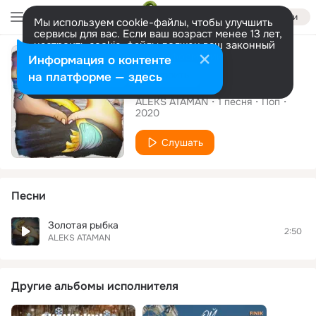
Войти
Мы используем cookie-файлы, чтобы улучшить
сервисы для вас. Если ваш возраст менее 13 лет,
настроить cookie-файлы должен ваш законный
Сингл
представитель.
Больше информации
Информация о контенте
Разрешить все
Настроить
на платформе — здесь
Золотая рыбка
ALEKS ATAMAN
1
песня
Поп
2020
Слушать
Песни
Золотая рыбка
2:50
ALEKS ATAMAN
Другие альбомы исполнителя