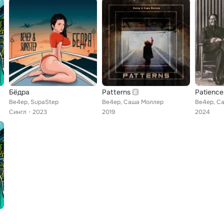
Бёдра
Patterns
Patience
Ве4ер, SupaStep
Ве4ер, Саша Моллер
Ве4ер, С
Сингл
2023
2019
2024