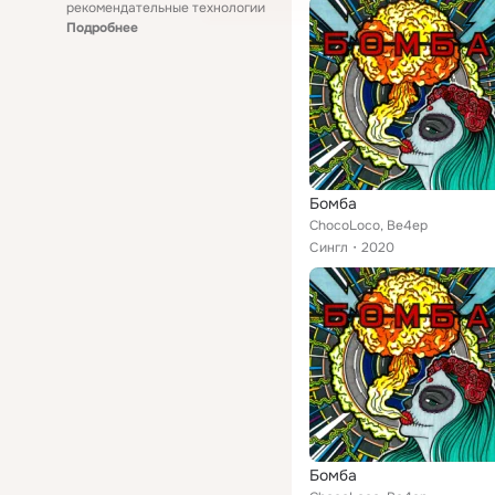
рекомендательные технологии
Подробнее
Бомба
ChocoLoco, Ве4ер
Сингл
2020
Бомба