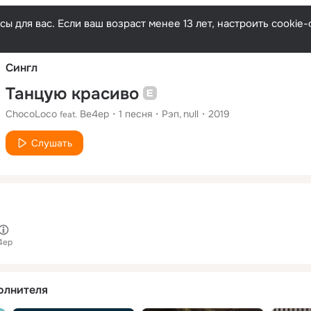
Русски
ы для вас. Если ваш возраст менее 13 лет, настроить cooki
Сингл
Танцую красиво
ChocoLoco
Ве4ер
1
песня
Рэп
null
2019
feat.
Слушать
4ер
олнителя