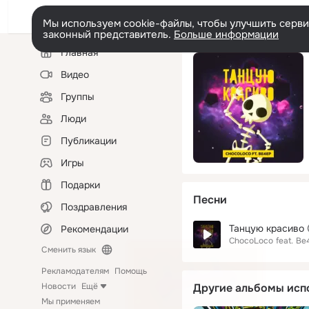
Мы используем cookie-файлы, чтобы улучшить сервис
законный представитель.
Больше информации
Левая
Главная
колонка
Видео
Группы
Люди
Публикации
Игры
Подарки
Песни
Поздравления
Танцую красиво
Рекомендации
ChocoLoco
feat.
Ве
Сменить язык
Рекламодателям
Помощь
Новости
Ещё
Другие альбомы исп
Мы применяем