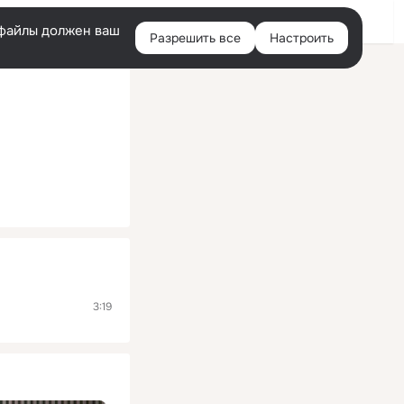
Помощь
Войти
й
e-файлы должен ваш
Разрешить все
Настроить
Правая
колонка
3:19