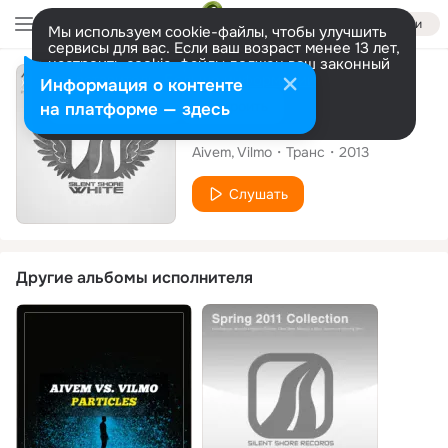
Войти
Мы используем cookie-файлы, чтобы улучшить
сервисы для вас. Если ваш возраст менее 13 лет,
настроить cookie-файлы должен ваш законный
представитель.
Больше информации
Альбом
Информация о контенте
Разрешить все
Настроить
на платформе — здесь
Xuri
Aivem
Vilmo
Транс
2013
Слушать
Другие альбомы исполнителя