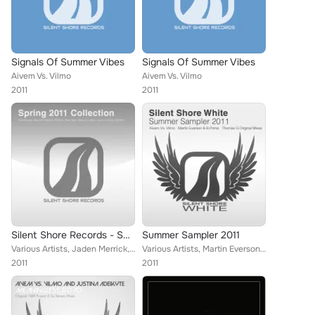
Signals Of Summer Vibes
Signals Of Summer Vibes
Aivem Vs. Vilmo
Aivem Vs. Vilmo
2011
2011
Silent Shore Records - Spring 2011 Collection
Summer Sampler 2011
Various Artists, Jaden Merrick, K-Narf, ReOrder, Suprano, Kilu, Fifth Dimension, Perfect Vision, Tochko, Running Man, N&R Projec...
Various Artists, Martin Everson, Aivem, Thomas G, B.Prime, Vilmo
2011
2011