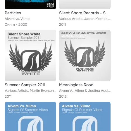
Particles
Silent Shore Records - Spring 2011 Collection
Aivem vs. Vilmo
Various Artists, Jaden Merrick, K-Narf, ReOrder, Suprano, Kilu, Fifth Dimension, Perfect Vision, Tochko, Running Man, N&R Projec...
Сингл
2020
2011
Summer Sampler 2011
Meaningless Road
Various Artists, Martin Everson, Aivem, Thomas G, B.Prime, Vilmo
Aivem Vs. Vilmo & Justina Adeikyte
2011
2013