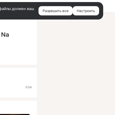
Помощь
Войти
й
e-файлы должен ваш
Разрешить все
Настроить
Правая
колонка
 Na
5:54