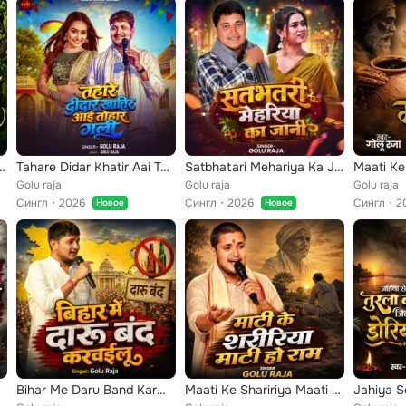
Tota Ho Sita Ram Bola
Tahare Didar Khatir Aai Tohar Gali
Satbhatari Mehariya Ka Jani
Maati Ke
Golu raja
Golu raja
Golu raja
Сингл
2026
Сингл
2026
Сингл
2
Новое
Новое
Bihar Me Daru Band Karwailu
Maati Ke Shaririya Maati Ho Ram (Nirgun Live)