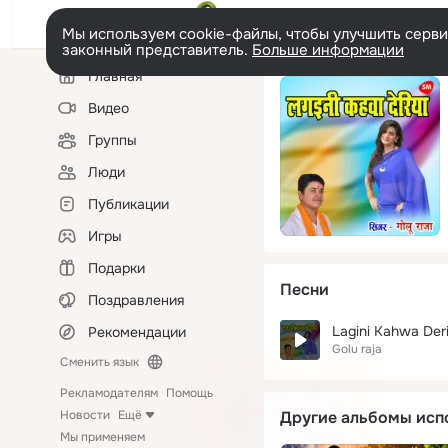
Мы используем cookie-файлы, чтобы улучшить сервис
законный представитель.
Больше информации
Левая
Главная
колонка
Видео
Группы
Люди
Публикации
Игры
Подарки
Песни
Поздравления
Lagini Kahwa Deri
Рекомендации
Golu raja
Сменить язык
Рекламодателям
Помощь
Новости
Ещё
Другие альбомы исп
Мы применяем