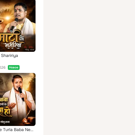
 Shaririya
026
Новое
Jahiya Se Turla Baba Nehiya Ke Doriya Ho