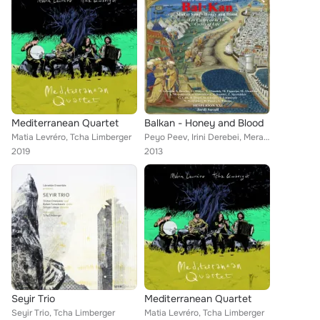
Mediterranean Quartet
Balkan - Honey and Blood
Matia Levréro, Tcha Limberger
Peyo Peev, Irini Derebei, Meral Azizoğlu, Stoimenka Outchikova-Nedyalkova, Bora Dugić, Amira Medunjanin, Tcha Limberger, Agi Sza...
2019
2013
Seyir Trio
Mediterranean Quartet
Seyir Trio, Tcha Limberger
Matia Levréro, Tcha Limberger