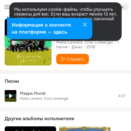
Войти
Мы используем cookie-файлы, чтобы улучшить
сервисы для вас. Если ваш возраст менее 13 лет,
настроить cookie-файлы должен ваш законный
Сингл
представитель.
Больше информации
Информация о контенте
Разрешить все
Настроить
на платформе — здесь
Mappa Mundi
Matia Levréro
Tcha Limberger
1
песня
Джаз
2019
Слушать
Песни
Mappa Mundi
4:37
Matia Levréro
Tcha Limberger
Другие альбомы исполнителя