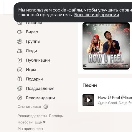
Мы используем cookie-файлы, чтобы улучшить сервис
законный представитель.
Больше информации
Левая
Главная
колонка
Видео
Группы
Люди
Публикации
Игры
Подарки
Песни
Поздравления
How U Feel (Mixe
Рекомендации
Cyrus Good-Days
fe
Сменить язык
Рекламодателям
Помощь
Новости
Ещё
Мы применяем