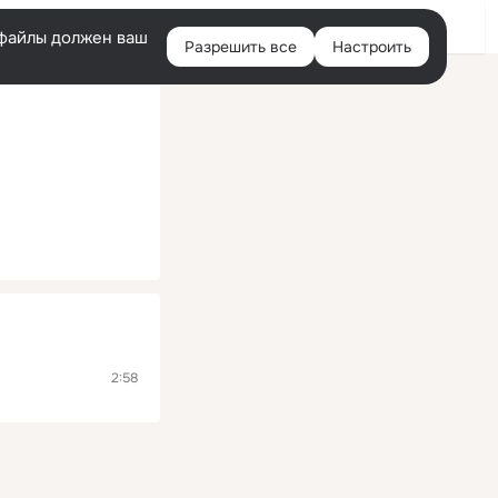
Помощь
Войти
й
e-файлы должен ваш
Разрешить все
Настроить
Правая
колонка
2:58