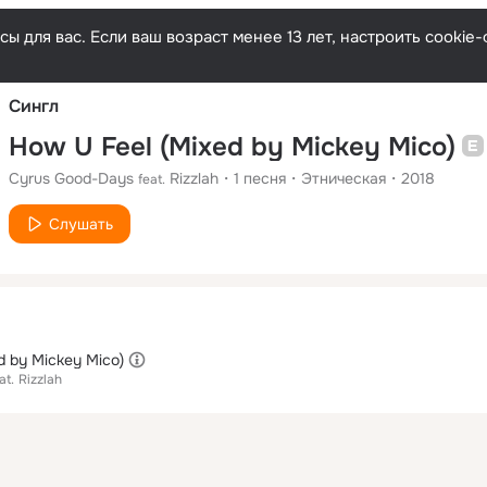
Русски
ы для вас. Если ваш возраст менее 13 лет, настроить cooki
Сингл
How U Feel (Mixed by Mickey Mico)
Cyrus Good-Days
Rizzlah
1
песня
Этническая
2018
feat.
Слушать
d by Mickey Mico)
at.
Rizzlah