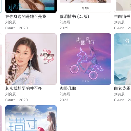
在你身边的是她不是我
催泪情书 (DJ版)
告白情书
刘奕辰
刘奕辰
刘奕辰
Сингл
2020
2025
Сингл
2
其实我想要的并不多
肉眼凡胎
白衣染霜
刘奕辰
刘奕辰
刘奕辰
Сингл
2020
2023
Сингл
2