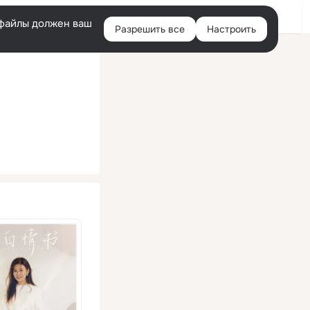
Помощь
Войти
й
e-файлы должен ваш
Разрешить все
Настроить
Правая
колонка