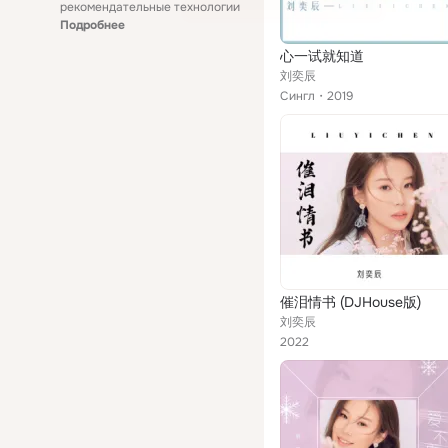
рекомендательные технологии
Подробнее
心一试就知道
刘奕辰
Сингл
2019
催泪情书 (DJHouse版)
刘奕辰
2022