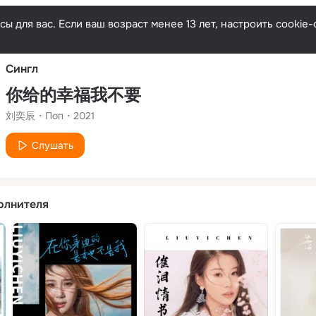
Русски
ы для вас. Если ваш возраст менее 13 лет, настроить cooki
Сингл
你给的幸福我不要
刘奕辰
Поп
2021
Слушать
олнителя