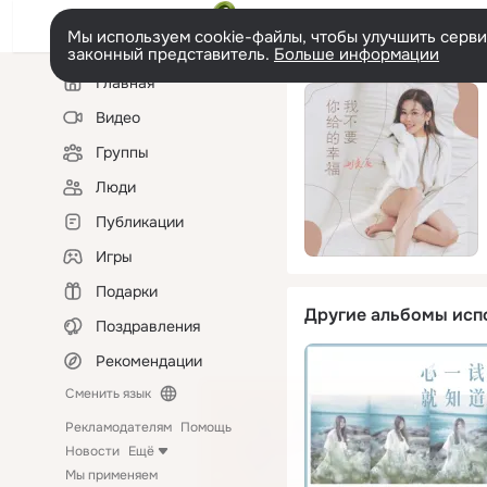
Мы используем cookie-файлы, чтобы улучшить сервис
законный представитель.
Больше информации
Левая
Главная
колонка
Видео
Группы
Люди
Публикации
Игры
Подарки
Другие альбомы исп
Поздравления
Рекомендации
Сменить язык
Рекламодателям
Помощь
Новости
Ещё
Мы применяем