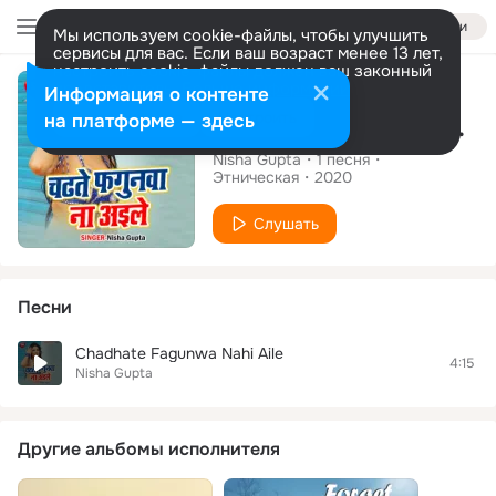
Войти
Мы используем cookie-файлы, чтобы улучшить
сервисы для вас. Если ваш возраст менее 13 лет,
настроить cookie-файлы должен ваш законный
Сингл
представитель.
Больше информации
Информация о контенте
Разрешить все
Настроить
на платформе — здесь
Chadhate Fagunwa Nahi Aile
Nisha Gupta
1
песня
Этническая
2020
Слушать
Песни
Chadhate Fagunwa Nahi Aile
4:15
Nisha Gupta
Другие альбомы исполнителя