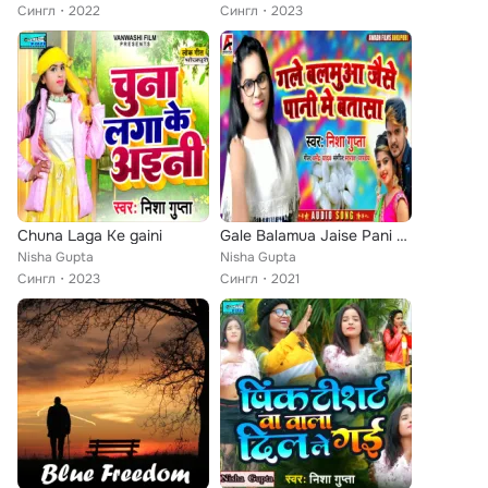
Сингл
2022
Сингл
2023
Chuna Laga Ke gaini
Gale Balamua Jaise Pani Me Batasa
Nisha Gupta
Nisha Gupta
Сингл
2023
Сингл
2021