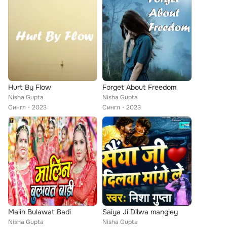
Hurt By Flow
Forget About Freedom
Nisha Gupta
Nisha Gupta
Сингл
2023
Сингл
2023
Malin Bulawat Badi
Saiya Ji Dilwa mangley
Nisha Gupta
Nisha Gupta