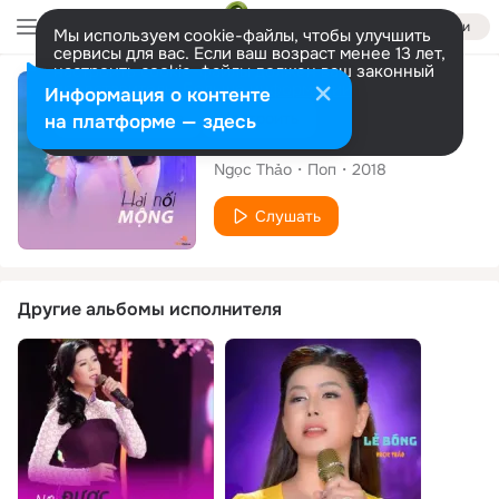
Войти
Мы используем cookie-файлы, чтобы улучшить
сервисы для вас. Если ваш возраст менее 13 лет,
настроить cookie-файлы должен ваш законный
представитель.
Больше информации
Сингл
Информация о контенте
Разрешить все
Настроить
на платформе — здесь
Hai Lối Mộng
Ngọc Thảo
Поп
2018
Слушать
Другие альбомы исполнителя