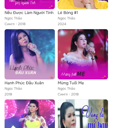
Nếu Được Làm Người Tình
Lẻ Bóng #1
Ngọc Thảo
Ngọc Thảo
Сингл
2018
2024
Hạnh Phúc Đầu Xuân
Mừng Tuổi Mẹ
Ngọc Thảo
Ngọc Thảo
2018
Сингл
2018