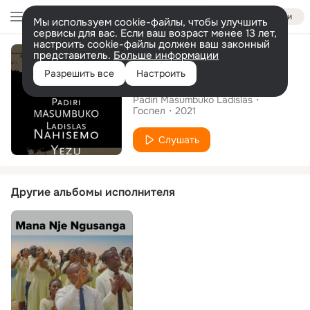
Войти
Мы используем cookie-файлы, чтобы улучшить
сервисы для вас. Если ваш возраст менее 13 лет,
настроить cookie-файлы должен ваш законный
Альбом
представитель.
Больше информации
Разрешить все
Настроить
Nahisemo Yezu
Padiri Masumbuko Ladislas
Госпел
2021
Слушать
Другие альбомы исполнителя