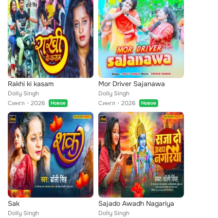
Rakhi ki kasam
Mor Driver Sajanawa
Dolly Singh
Dolly Singh
Сингл
2026
Сингл
2026
Новое
Новое
Sak
Sajado Awadh Nagariya
Dolly Singh
Dolly Singh