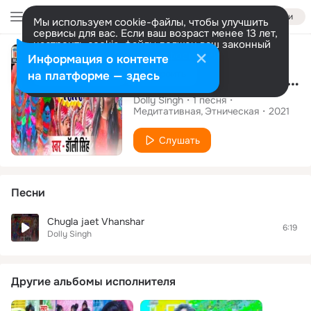
Войти
Мы используем cookie-файлы, чтобы улучшить
сервисы для вас. Если ваш возраст менее 13 лет,
настроить cookie-файлы должен ваш законный
Сингл
представитель.
Больше информации
Информация о контенте
Разрешить все
Настроить
на платформе — здесь
Chugla jaet Vhanshar
Dolly Singh
1
песня
Медитативная
Этническая
2021
Слушать
Песни
Chugla jaet Vhanshar
6:19
Dolly Singh
Другие альбомы исполнителя