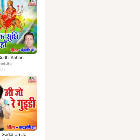
Sudhi Aahan
ani Jha
021
e Guddi Uri Jo