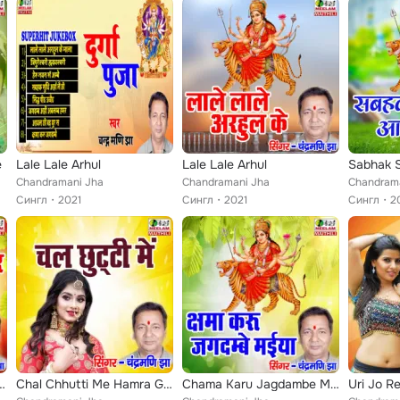
e
Lale Lale Arhul
Lale Lale Arhul
Sabhak 
Chandramani Jha
Chandramani Jha
Chandram
Сингл
2021
Сингл
2021
Сингл
2
hi Ablumb Hamar
Chal Chhutti Me Hamra Gam
Chama Karu Jagdambe Maiya
Uri Jo R