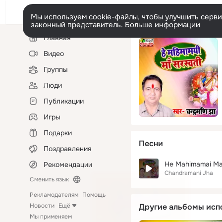
Мы используем cookie-файлы, чтобы улучшить сервис
законный представитель.
Больше информации
Левая
Главная
колонка
Видео
Группы
Люди
Публикации
Игры
Подарки
Песни
Поздравления
He Mahimamai M
Рекомендации
Chandramani Jha
Сменить язык
Рекламодателям
Помощь
Новости
Ещё
Другие альбомы исп
Мы применяем