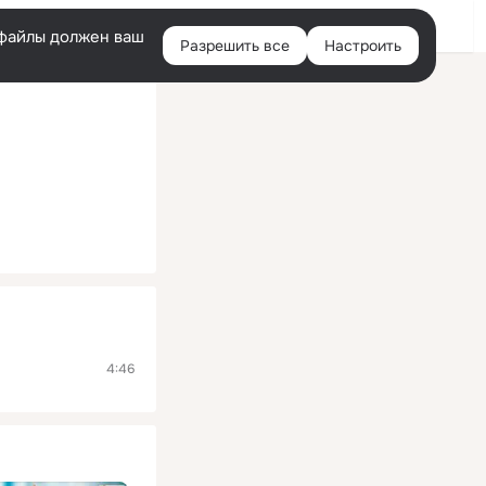
Помощь
Войти
й
e-файлы должен ваш
Разрешить все
Настроить
Правая
колонка
4:46