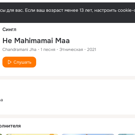
Русски
ы для вас. Если ваш возраст менее 13 лет, настроить cooki
Сингл
He Mahimamai Maa
Chandramani Jha
1
песня
Этническая
2021
Слушать
aa
олнителя