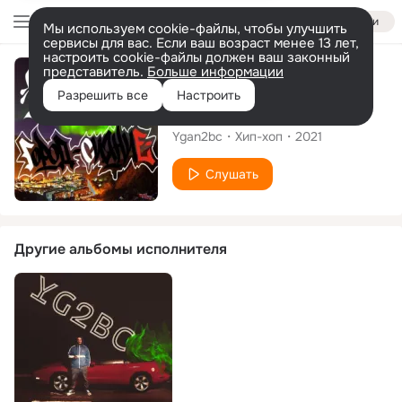
Войти
Мы используем cookie-файлы, чтобы улучшить
сервисы для вас. Если ваш возраст менее 13 лет,
настроить cookie-файлы должен ваш законный
представитель.
Больше информации
Сингл
Разрешить все
Настроить
Город сияние
Ygan2bc
Хип-хоп
2021
Слушать
Другие альбомы исполнителя