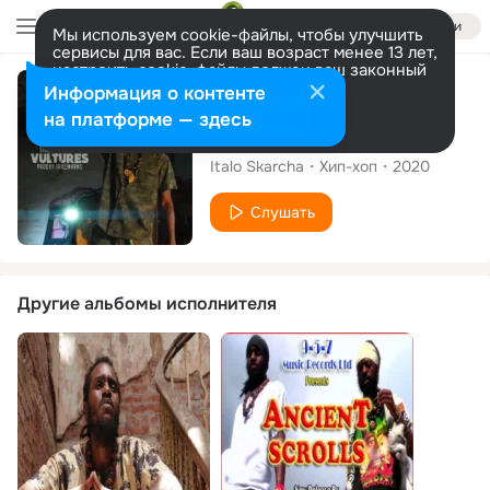
Войти
Мы используем cookie-файлы, чтобы улучшить
сервисы для вас. Если ваш возраст менее 13 лет,
настроить cookie-файлы должен ваш законный
представитель.
Больше информации
Сингл
Информация о контенте
Разрешить все
Настроить
на платформе — здесь
Vultures
Italo Skarcha
Хип-хоп
2020
Слушать
Другие альбомы исполнителя