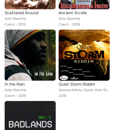
Scattered Around
Ancient Scrolls
Italo Skarcha
Italo Skarcha
Сингл
2013
Сингл
2019
In the Rain
Quiet Storm Riddim
Italo Skarcha
Various Artists, Sizzla, Italo Skarcha, Jah Vinci, Juki Ranx, Torch, Kym Hamilton, Gappy Ranks, Dan Peshie
Сингл
2019
2016