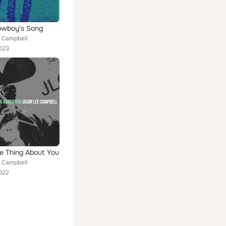
owboy's Song
 Campbell
023
he Thing About You
 Campbell
022