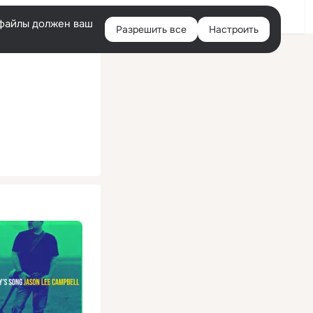
Помощь
Войти
й
e-файлы должен ваш
Разрешить все
Настроить
Правая
колонка