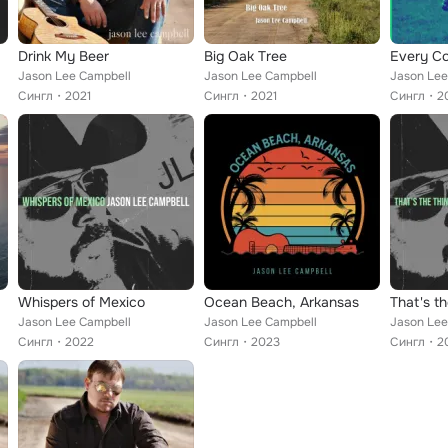
Drink My Beer
Big Oak Tree
Every C
Jason Lee Campbell
Jason Lee Campbell
Jason Lee
Сингл
2021
Сингл
2021
Сингл
2
Whispers of Mexico
Ocean Beach, Arkansas
That's t
Jason Lee Campbell
Jason Lee Campbell
Jason Lee
Сингл
2022
Сингл
2023
Сингл
2