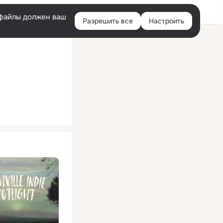
Помощь
Войти
й
e-файлы должен ваш
Разрешить все
Настроить
Правая
колонка