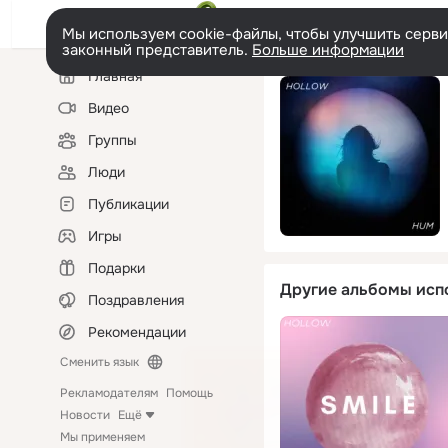
Мы используем cookie-файлы, чтобы улучшить сервис
законный представитель.
Больше информации
Левая
Главная
колонка
Видео
Группы
Люди
Публикации
Игры
Подарки
Другие альбомы исп
Поздравления
Рекомендации
Сменить язык
Рекламодателям
Помощь
Новости
Ещё
Мы применяем