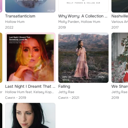
Transatlanticism
Why Worry: A Collection of Covers
Hollow Hum
Molly Parden, Hollow Hum
2022
2019
2017
ace
Last Night I Dreamt That Somebody Loved Me
Falling
We Share
er
Hollow Hum feat. Kelsey Kopecky
Jetty Rae
Jetty Rae
Сингл
2019
Сингл
2021
2019