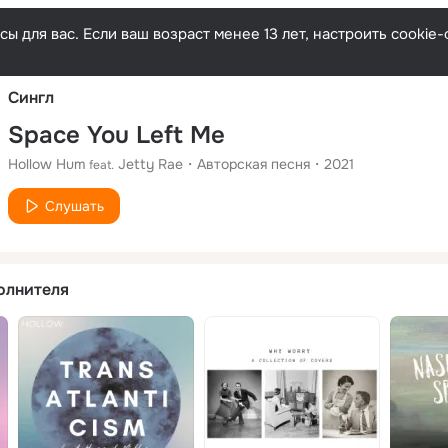
Русски
ы для вас. Если ваш возраст менее 13 лет, настроить cooki
Сингл
Space You Left Me
Hollow Hum
Jetty Rae
Авторская песня
2021
feat.
Слушать
олнителя