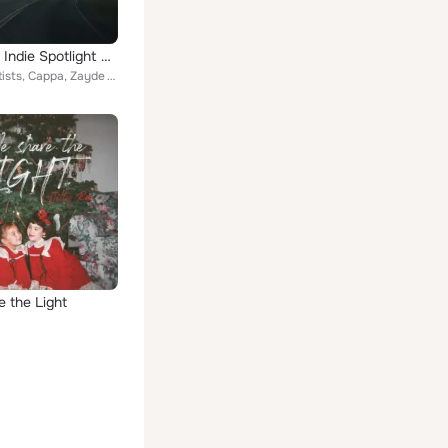
Nashville Indie Spotlight 2017
Various Artists, Cappa, Zayde Wølf, Kelsey Kopecky, Jennifer Paige, Kelsey Waldon, Meaning Machine, Molly Parden, Whissell, Josh...
 the Light