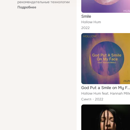
рекомендательные технологии
Подробнее
Smile
Hollow Hum
2022
God Put a Smile on My F
Hollow Hum feat. Hannah Mill
Сингл
2022