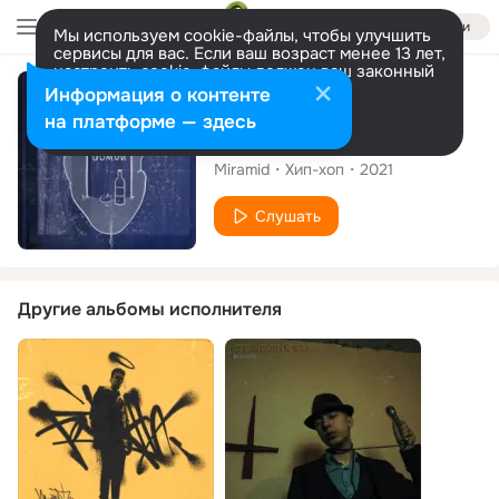
Войти
Мы используем cookie-файлы, чтобы улучшить
сервисы для вас. Если ваш возраст менее 13 лет,
настроить cookie-файлы должен ваш законный
представитель.
Больше информации
Альбом
Информация о контенте
Разрешить все
Настроить
на платформе — здесь
Домой
Miramid
Хип-хоп
2021
Слушать
Другие альбомы исполнителя