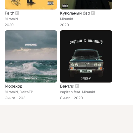
Faith
Кукольный бар
Miramid
Miramid
2020
2020
Мореход
Бентли
Miramid, DeltaFB
capitan feat. Miramid
Сингл
2021
Сингл
2020