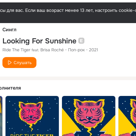
Русски
ы для вас. Если ваш возраст менее 13 лет, настроить cooki
Сингл
Looking For Sunshine
Ride The Tiger
Brisa Roché
Поп-рок
2021
feat.
Слушать
олнителя