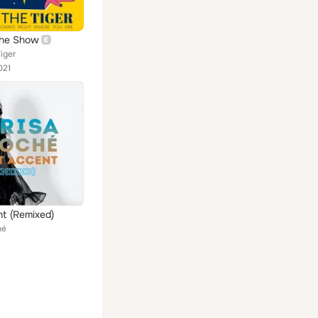
 the Show
iger
021
nt (Remixed)
hé