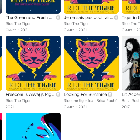
The Green and Fresh Quest
Je ne sais pas quoi faire de toi
Tiger in
stophe Deschamps, Brisa Roché
Ride The Tiger
Ride The Tiger
Ride The T
Сингл
2021
Сингл
2021
Сингл
2
Freedom Is Always Right Where You Are
Looking For Sunshine
Lit Acce
Ride The Tiger
Ride the tiger feat. Brisa Roché
Brisa Roc
2021
Сингл
2021
2017