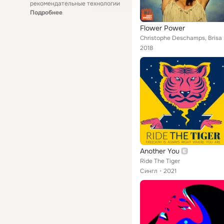
рекомендательные технологии
Подробнее
Flower Power
Chri
2018
Another You
Ride The Tiger
Сингл
2021