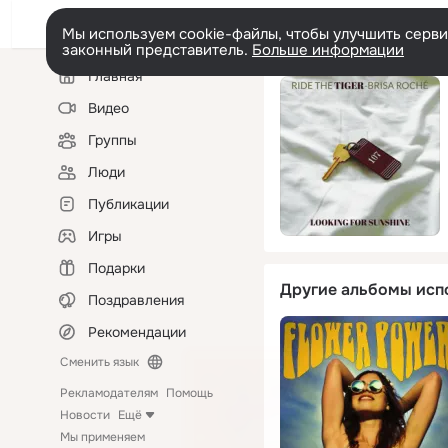
Мы используем cookie-файлы, чтобы улучшить сервис
законный представитель.
Больше информации
Левая
Главная
колонка
Видео
Группы
Люди
Публикации
Игры
Подарки
Другие альбомы исп
Поздравления
Рекомендации
Сменить язык
Рекламодателям
Помощь
Новости
Ещё
Мы применяем