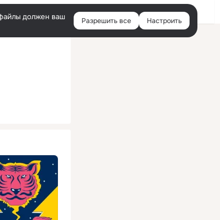
Помощь
Войти
й
e-файлы должен ваш
Разрешить все
Настроить
Правая
колонка