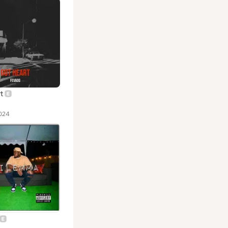
t
024