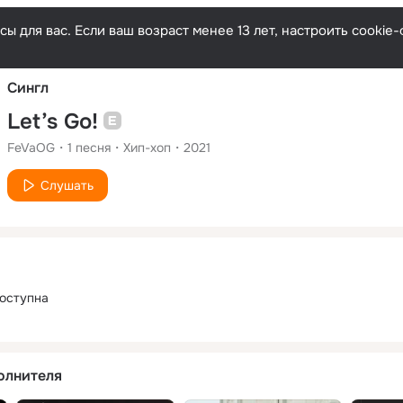
Русски
ы для вас. Если ваш возраст менее 13 лет, настроить cooki
Сингл
Let’s Go!
FeVaOG
1
песня
Хип-хоп
2021
Слушать
оступна
олнителя