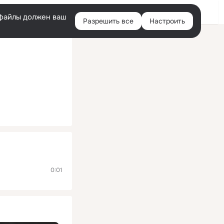
Помощь
Войти
й
e-файлы должен ваш
Разрешить все
Настроить
Правая
колонка
0:01