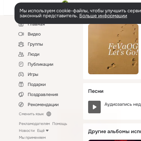
Мы используем cookie-файлы, чтобы улучшить сервис
законный представитель.
Больше информации
Левая
Главная
колонка
Видео
Группы
Люди
Публикации
Игры
Подарки
Песни
Поздравления
Аудиозапись нед
Рекомендации
Сменить язык
Рекламодателям
Помощь
Новости
Ещё
Другие альбомы исп
Мы применяем