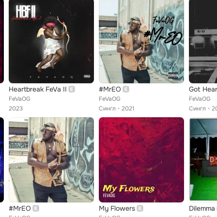
Heartbreak FeVa II
#MrEO
Got Hear
FeVaOG
FeVaOG
FeVaOG
2023
Сингл
2021
Сингл
2
#MrEO
My Flowers
Dilemma