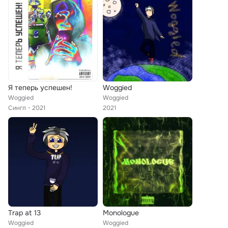
Я теперь успешен!
Woggied
Woggied
Woggied
Сингл
2021
2021
Trap at 13
Monologue
Woggied
Woggied