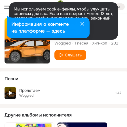
Войти
Мы используем cookie-файлы, чтобы улучшить
сервисы для вас. Если ваш возраст менее 13 лет,
настроить cookie-файлы должен ваш законный
представитель.
Больше информации
Сингл
Информация о контенте
Разрешить все
Настроить
на платформе — здесь
Пролетаем
Woggied
1
песня
Хип-хоп
2021
Слушать
Песни
Пролетаем
1:47
Woggied
Другие альбомы исполнителя