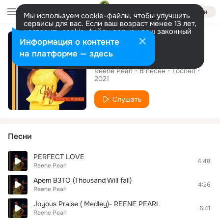
Войти
Мы используем cookie-файлы, чтобы улучшить
сервисы для вас. Если ваш возраст менее 13 лет,
настроить cookie-файлы должен ваш законный
Альбом
представитель.
Больше информации
Информация о контенте
Разрешить все
Настроить
на платформе — здесь
MY TESTIMONY
Reene Pearl
8
песен
Госпел
2021
Слушать
Песни
PERFECT LOVE
4:48
Reene Pearl
Apem B3TO (Thousand Will fall)
4:26
Reene Pearl
Joyous Praise ( Medley)- REENE PEARL
6:41
Reene Pearl