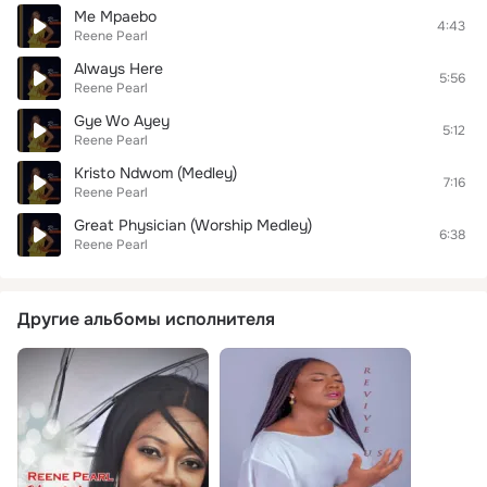
Me Mpaebo
4:43
Reene Pearl
Always Here
5:56
Reene Pearl
Gye Wo Ayey
5:12
Reene Pearl
Kristo Ndwom (Medley)
7:16
Reene Pearl
Great Physician (Worship Medley)
6:38
Reene Pearl
Другие альбомы исполнителя