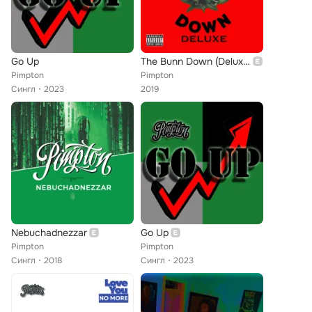
Go Up
The Bunn Down (Deluxe)
Pimpton
Pimpton
Сингл
2023
2019
Nebuchadnezzar
Go Up
Pimpton
Pimpton
Сингл
2018
Сингл
2023