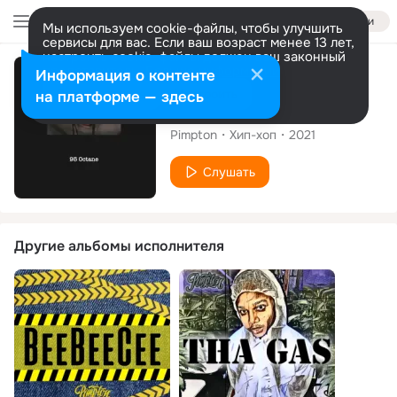
Войти
Мы используем cookie-файлы, чтобы улучшить
сервисы для вас. Если ваш возраст менее 13 лет,
настроить cookie-файлы должен ваш законный
представитель.
Больше информации
Сингл
Информация о контенте
Разрешить все
Настроить
на платформе — здесь
95 Octane
Pimpton
Хип-хоп
2021
Слушать
Другие альбомы исполнителя