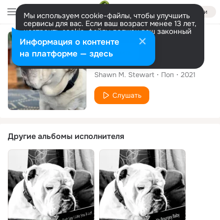
Войти
Мы используем cookie-файлы, чтобы улучшить
сервисы для вас. Если ваш возраст менее 13 лет,
настроить cookie-файлы должен ваш законный
представитель.
Больше информации
Сингл
Информация о контенте
Разрешить все
Настроить
на платформе — здесь
Basic-Ass Bro
Shawn M. Stewart
Поп
2021
Слушать
Другие альбомы исполнителя