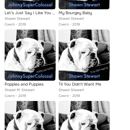
Let's Just Say I Like You a Lot
My Bourgey Baby
Shawn Stewart
Shawn Stewart
Сингл
2019
Сингл
2019
Poppies and Puppies
Til You Didn't Want Me
Shawn M. Stewart
Shawn Stewart
Сингл
2019
Сингл
2019