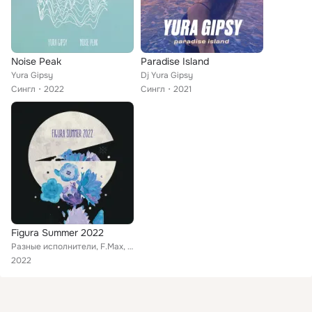
Noise Peak
Paradise Island
Yura Gipsy
Dj Yura Gipsy
Сингл
2022
Сингл
2021
Figura Summer 2022
Разные исполнители, F.Max, Snite, Theory27, Echoplays, Arch Fatum, SZ, Luxury Around, Siguiente Tecnologia, Ivan Starzev, Rust C...
2022