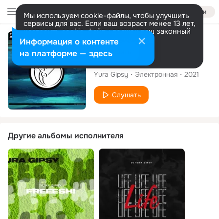
Войти
Мы используем cookie-файлы, чтобы улучшить
сервисы для вас. Если ваш возраст менее 13 лет,
настроить cookie-файлы должен ваш законный
представитель.
Больше информации
Сингл
Информация о контенте
Разрешить все
Настроить
на платформе — здесь
My World
Yura Gipsy
Электронная
2021
Слушать
Другие альбомы исполнителя