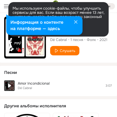
Войти
Мы используем cookie-файлы, чтобы улучшить
сервисы для вас. Если ваш возраст менее 13 лет,
настроить cookie-файлы должен ваш законный
представитель.
Больше информации
Сингл
Информация о контенте
Разрешить все
Настроить
на платформе — здесь
Amor Incondicional
Dé Cabral
1
песня
Фолк
2021
Слушать
Песни
Amor Incondicional
3:07
Dé Cabral
Другие альбомы исполнителя