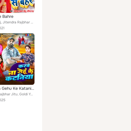
e Bahre
Garima Raj, Jitendra Rajbhar Jitu
021
Karab Na Gehu Ke Kataniya
Jitendra Rajbhar Jitu, Goldi Yadav
025