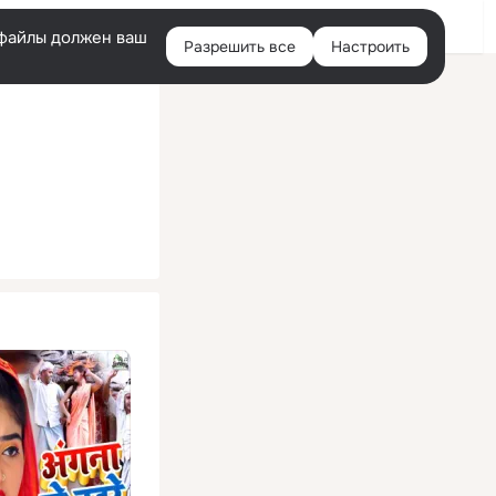
Помощь
Войти
й
e-файлы должен ваш
Разрешить все
Настроить
Правая
колонка