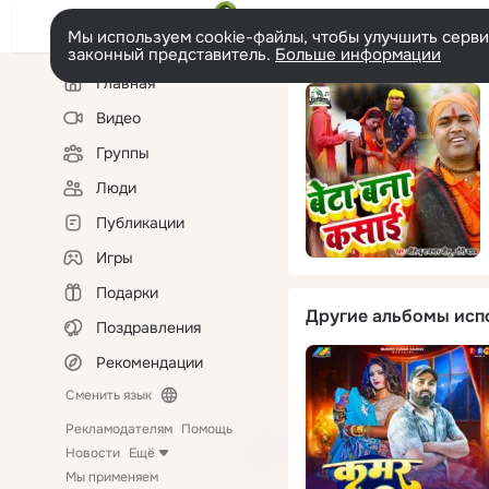
Мы используем cookie-файлы, чтобы улучшить сервис
законный представитель.
Больше информации
Левая
Главная
колонка
Видео
Группы
Люди
Публикации
Игры
Подарки
Другие альбомы исп
Поздравления
Рекомендации
Сменить язык
Рекламодателям
Помощь
Новости
Ещё
Мы применяем