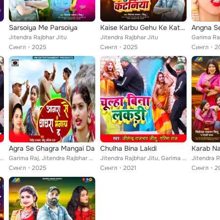
Sarsoiya Me Parsoiya
Kaise Karbu Gehu Ke Kataniya
Angna S
Jitendra Rajbhar Jitu
Jitendra Rajbhar Jitu
Сингл
2025
Сингл
2025
Сингл
2
Agra Se Ghagra Mangai Da
Chulha Bina Lakdi
ndra Rajbhar Jitu, Garima Raj
Garima Raj, Jitendra Rajbhar Jitu
Jitendra Rajbhar Jitu, Garima Raj
Сингл
2025
Сингл
2021
Сингл
2