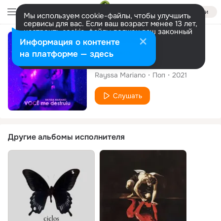
Войти
Мы используем cookie-файлы, чтобы улучшить
сервисы для вас. Если ваш возраст менее 13 лет,
настроить cookie-файлы должен ваш законный
представитель.
Больше информации
Сингл
Информация о контенте
Разрешить все
Настроить
на платформе — здесь
Você Me Destruiu
Rayssa Mariano
Поп
2021
Слушать
Другие альбомы исполнителя