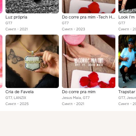
Luz própria
Do corre pra mim -Tech House
Look I'm
GT7
GT7
GT7
Сингл
2021
Сингл
2023
Сингл
2
Cria de Favela
Do corre pra mim
Trapstar
GT7, LANZIX
Jesus Maia, GT7
GT7, Jesu
Сингл
2025
Сингл
2021
Сингл
2