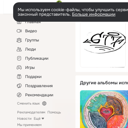
Мы используем cookie-файлы, чтобы улучшить сервис
законный представитель.
Больше информации
Левая
Главная
колонка
Видео
Группы
Люди
Публикации
Игры
Подарки
Другие альбомы исп
Поздравления
Рекомендации
Сменить язык
Рекламодателям
Помощь
Новости
Ещё
Мы применяем