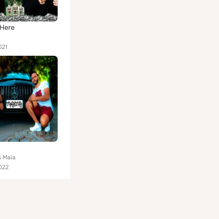
 Here
021
s Maia
022