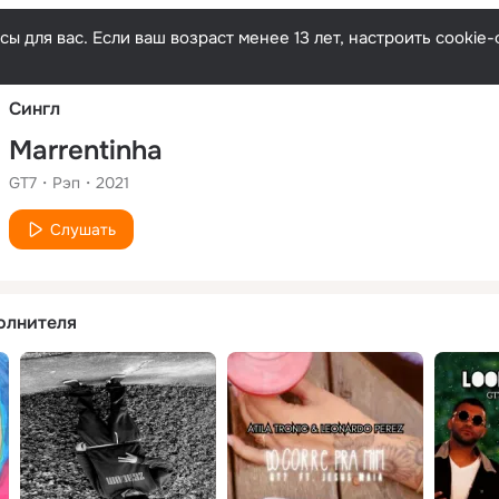
Русски
ы для вас. Если ваш возраст менее 13 лет, настроить cooki
Сингл
Marrentinha
GT7
Рэп
2021
Слушать
олнителя