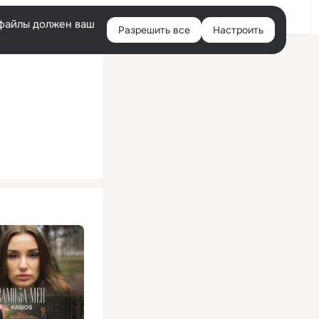
Помощь
Войти
й
e-файлы должен ваш
Разрешить все
Настроить
Правая
колонка