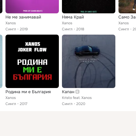
Не ме занимавай
Няма Край
Само За
Xanos
Xanos
Xanos
Сингл
2019
Сингл
2018
Сингл
2
Родина ми е България
Капан
Xanos
Kristo feat. Xanos
Сингл
2017
Сингл
2020