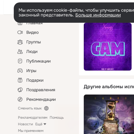
Мы используем cookie-файлы, чтобы улучшить сервис
законный представитель.
Больше информации
Левая
Главная
колонка
Видео
Группы
Люди
Публикации
Игры
Подарки
Другие альбомы исп
Поздравления
Рекомендации
Сменить язык
Рекламодателям
Помощь
Новости
Ещё
Мы применяем