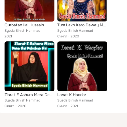
Qurbatan Ilal Hussain
Tum Lakh Karo Daway Muhammad Hain Humary - Single
Syeda Binish Hammad
Syeda Binish Hammad
2021
Сингл
2020
Ziarat E Ashura Mera Deen Hai Pehchan Hai - Single
Lanat K Haqdar
Syeda Binish Hammad
Syeda Binish Hammad
Сингл
2020
Сингл
2021