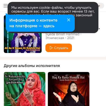
Войти
Мы используем cookie-файлы, чтобы улучшить
сервисы для вас. Если ваш возраст менее 13 лет,
настроить cookie-файлы должен ваш законный
Сингл
представитель.
Больше информации
Информация о контенте
Разрешить все
Настроить
на платформе — здесь
Ali As K Naam Ki Roshni Hai
Syeda Binish Hammad
Этническая
2021
Слушать
Другие альбомы исполнителя