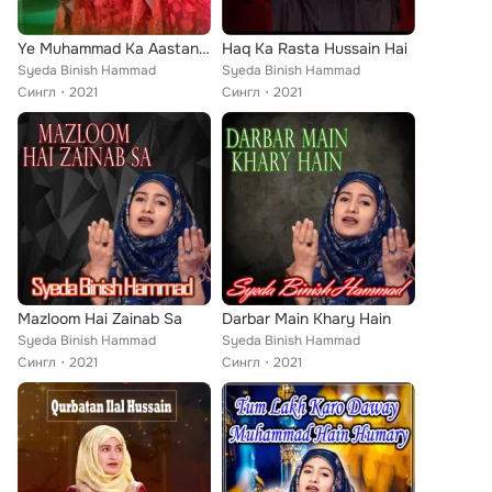
Ye Muhammad Ka Aastana Hai
Haq Ka Rasta Hussain Hai
Syeda Binish Hammad
Syeda Binish Hammad
Сингл
2021
Сингл
2021
Mazloom Hai Zainab Sa
Darbar Main Khary Hain
Syeda Binish Hammad
Syeda Binish Hammad
Сингл
2021
Сингл
2021