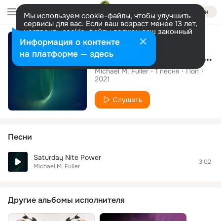
Войти
Мы используем cookie-файлы, чтобы улучшить
сервисы для вас. Если ваш возраст менее 13 лет,
настроить cookie-файлы должен ваш законный
Сингл
представитель.
Больше информации
Информация о контенте
Разрешить все
Настроить
на платформе — здесь
Saturday Nite Power
Michael M. Fuller
1
песня
Поп
2021
Слушать
Песни
Saturday Nite Power
3:02
Michael M. Fuller
Другие альбомы исполнителя