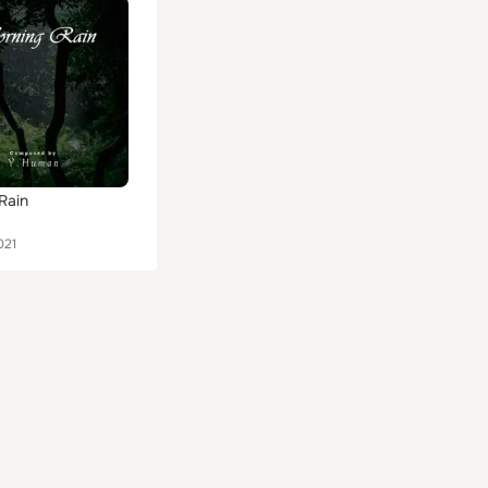
Rain
021