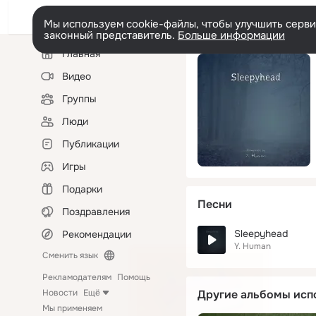
Мы используем cookie-файлы, чтобы улучшить сервис
законный представитель.
Больше информации
Левая
Главная
колонка
Видео
Группы
Люди
Публикации
Игры
Подарки
Песни
Поздравления
Sleepyhead
Рекомендации
Y. Human
Сменить язык
Рекламодателям
Помощь
Новости
Ещё
Другие альбомы исп
Мы применяем