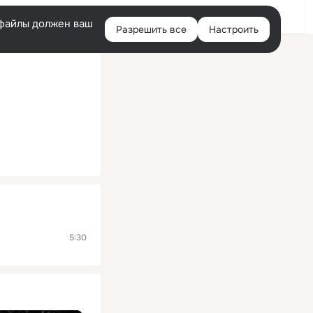
Помощь
Войти
й
e-файлы должен ваш
Разрешить все
Настроить
Правая
колонка
5:30