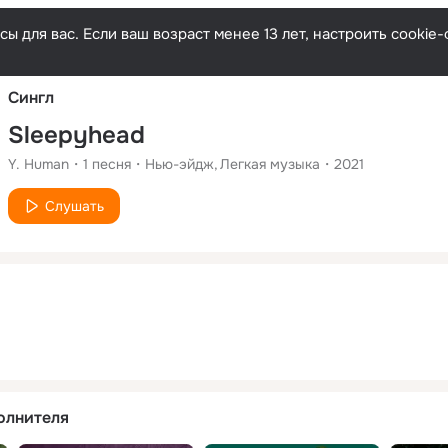
Русски
ы для вас. Если ваш возраст менее 13 лет, настроить cooki
Сингл
Sleepyhead
Y. Human
1
песня
Нью-эйдж
Легкая музыка
2021
Слушать
олнителя