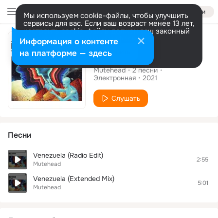
Войти
Мы используем cookie-файлы, чтобы улучшить
сервисы для вас. Если ваш возраст менее 13 лет,
настроить cookie-файлы должен ваш законный
Альбом
представитель.
Больше информации
Информация о контенте
Разрешить все
Настроить
на платформе — здесь
Venezuela
Mutehead
2
песни
Электронная
2021
Слушать
Песни
Venezuela (Radio Edit)
2:55
Mutehead
Venezuela (Extended Mix)
5:01
Mutehead