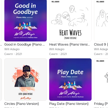
A Friend (Piano Version)
Good in Goodbye (Piano Version)
Heat Waves (Piano Version)
Cloud 9 
Will Adagio
Will Adagio
Will Adagi
Сингл
2021
Сингл
2021
Сингл
2
Circles (Piano Version)
Play Date (Piano Version)
Friday (P