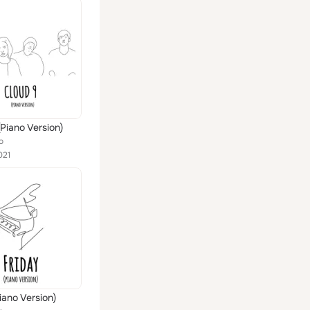
(Piano Version)
o
021
iano Version)