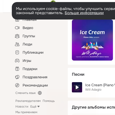
Мы используем cookie-файлы, чтобы улучшить сервис
законный представитель.
Больше информации
Левая
Главная
колонка
Видео
Группы
Люди
Публикации
Игры
Подарки
Песни
Поздравления
Ice Cream (Piano 
Рекомендации
Will Adagio
Сменить язык
Рекламодателям
Помощь
Новости
Ещё
Другие альбомы исп
Мы применяем