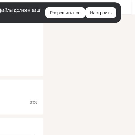
Помощь
Войти
й
e-файлы должен ваш
Разрешить все
Настроить
Правая
колонка
3:06