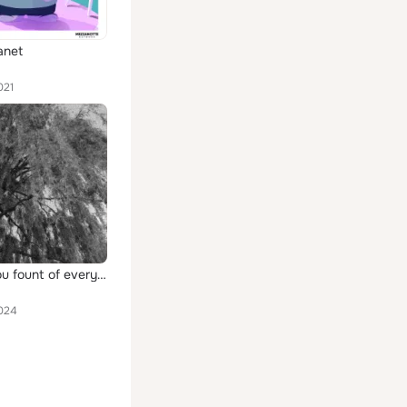
anet
021
come thou fount of every blessing
024