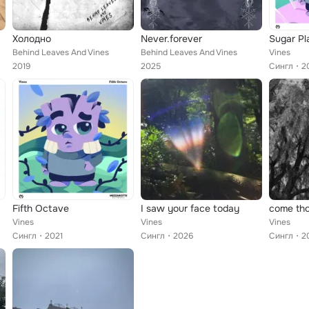
Холодно
Never.forever
Sugar Pl
Behind Leaves And Vines
Behind Leaves And Vines
Vines
2019
2025
Сингл
2
Fifth Octave
I saw your face today
Vines
Vines
Vines
Сингл
2021
Сингл
2026
Сингл
2