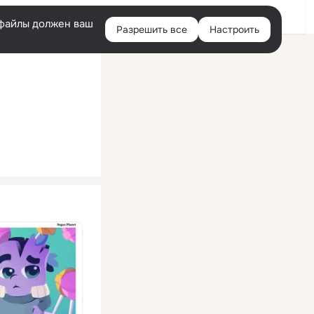
Помощь
Войти
й
e-файлы должен ваш
Разрешить все
Настроить
Правая
колонка