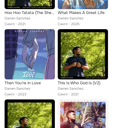
Hoo Hoo Tatata (The Sheep Song) (Version 2.0)
What Makes A Great Life
Darren Sanchez
Darren Sanchez
Сингл
2021
Сингл
2025
Then You're in Love
This Is Who God Is (V2)
Darren Sanchez
Darren Sanchez
Сингл
2023
Сингл
2021