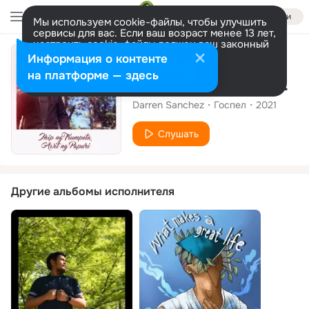
Войти
Мы используем cookie-файлы, чтобы улучшить
сервисы для вас. Если ваш возраст менее 13 лет,
настроить cookie-файлы должен ваш законный
представитель.
Больше информации
Сингл
Информация о контенте
Разрешить все
Настроить
на платформе — здесь
Ihip ng Trumpeta, Awit ng Papuri
Darren Sanchez
Госпел
2021
Слушать
Другие альбомы исполнителя