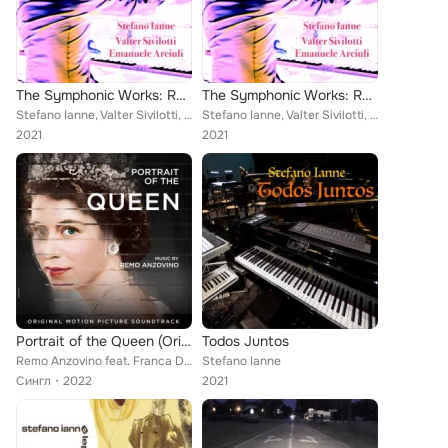
The Symphonic Works: Raymond and the Bull Terriers (Remastered)
The Symphonic Works: Raymond and the Bull Terriers (Remastered)
Stefano Ianne, Valter Sivilotti, Emanuele Arciuli
Stefano Ianne, Valter Sivilotti, Emanuele Arciuli
2021
2021
Portrait of the Queen (Original Motion Picture Soundtrack)
Todos Juntos
Remo Anzovino feat. Franca Drioli, Orchestra dell'Accademia Musicale Naonis, Valter Sivilotti
Stefano Ianne
Сингл
2022
2021