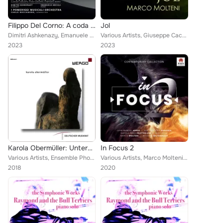
Filippo Del Corno: A coda di rondine (Clarinet Concerto, Piano Concerto, Symphonic Works)
Jol
Dimitri Ashkenazy, Emanuele Arciuli, Carlo Boccadoro, I Pomeriggi Musicali Orchestra
Various Artists, Giuseppe Cacciola, Anna D'Errico, Giovanni Battista Mazza, Lucia D'Errico, Alfonso Alberti, NewFlow Duo, Andrea...
2023
2023
Karola Obermüller: Untergegangen der Mond
In Focus 2
Various Artists, Ensemble Phorminx, Emanuele Arciuli, Camilla Hoitenga, Daniel Lippel, Ensemble Modern, Kai Wessel, Neue Vocalso...
Various Artists, Marco Molteni, Per Christian Arnesen, Nicola Fumo Frattegiani, Shuying Li, Michael Seltenreich, Juan Manuel Abr...
2018
2020