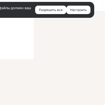
Помощь
Войти
й
e-файлы должен ваш
Разрешить все
Настроить
Правая
колонка