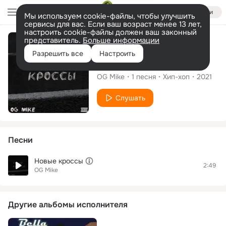
Войти
Мы используем cookie-файлы, чтобы улучшить
сервисы для вас. Если ваш возраст менее 13 лет,
настроить cookie-файлы должен ваш законный
представитель.
Больше информации
Сингл
Разрешить все
Настроить
Новые кроссы
OG Mike
1
песня
Хип-хоп
2021
Слушать
Песни
Новые кроссы
2:49
OG Mike
Другие альбомы исполнителя