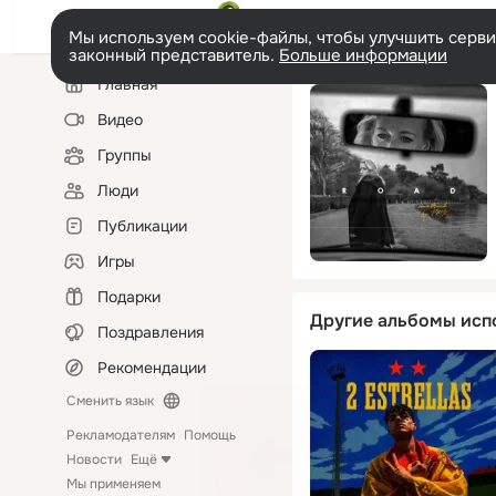
Мы используем cookie-файлы, чтобы улучшить сервис
законный представитель.
Больше информации
Левая
Главная
колонка
Видео
Группы
Люди
Публикации
Игры
Подарки
Другие альбомы исп
Поздравления
Рекомендации
Сменить язык
Рекламодателям
Помощь
Новости
Ещё
Мы применяем