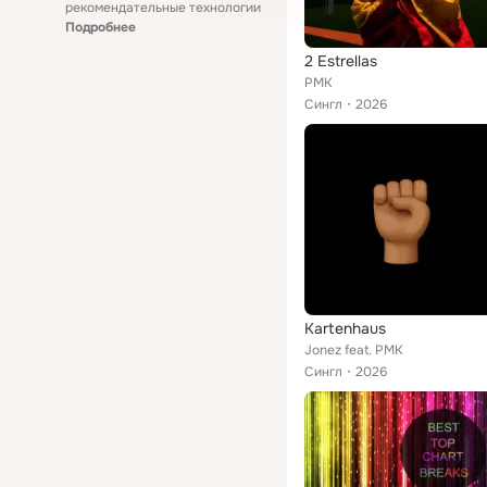
рекомендательные технологии
Подробнее
2 Estrellas
PMK
Сингл
2026
Kartenhaus
Jonez feat. PMK
Сингл
2026