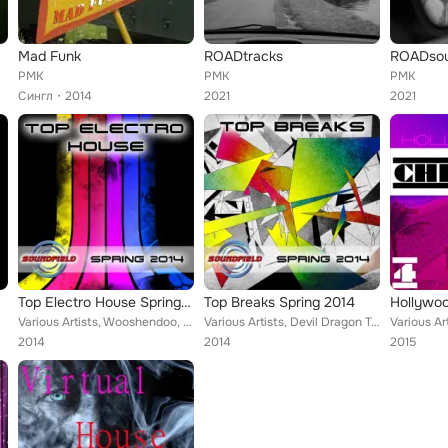
Mad Funk
ROADtracks
ROADso
PMK
PMK
PMK
Сингл
2014
2021
2021
Top Electro House Spring 2014
Top Breaks Spring 2014
Hollywoo
Various Artists, Wooshendoo, Paul De Burst, Ertvister Madnez, Darcksaid, DJ Stiven, Double Energy, Pmk, Eddy Kudo, DJ Micky One,...
Various Artists, Devil Dragon Tatoo, D-Manstyle, Betelgeuze, Brokeuz, Neuronoiz, VD, M.A.T.T., Malykhinv, Pmk, DJ Evgeniy Rise, ...
2014
2014
2015