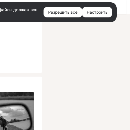
Помощь
Войти
й
e-файлы должен ваш
Разрешить все
Настроить
Правая
колонка