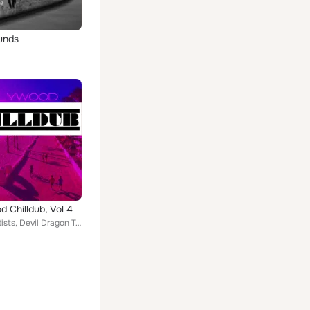
unds
d Chilldub, Vol 4
Various Artists, Devil Dragon Tatoo, Yaroslav Bachurin, Spyke, Shaiva, Find the Identity, VD, Akhl, Abstruse, Fly Dying, The Out...