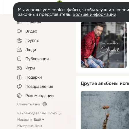
Мы используем cookie-файлы, чтобы улучшить сервис
законный представитель.
Больше информации
Левая
Главная
колонка
Видео
Группы
Люди
Публикации
Игры
Подарки
Другие альбомы исп
Поздравления
Рекомендации
Сменить язык
Рекламодателям
Помощь
Новости
Ещё
Мы применяем