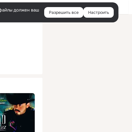
Помощь
Войти
й
e-файлы должен ваш
Разрешить все
Настроить
Правая
колонка