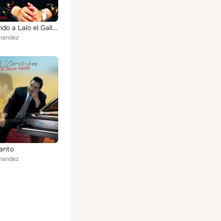
Recordando a Lalo el Gallo Elizalde
nandez
anto
nandez