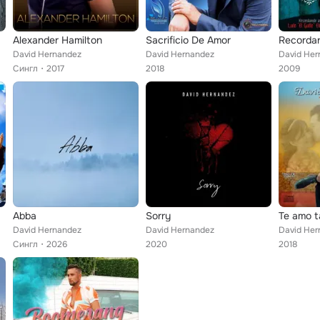
Alexander Hamilton
Sacrificio De Amor
David Hernandez
David Hernandez
David Her
Сингл
2017
2018
2009
Abba
Sorry
Te amo t
David Hernandez
David Hernandez
David Her
Сингл
2026
2020
2018