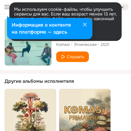
Войти
Мы используем cookie-файлы, чтобы улучшить
сервисы для вас. Если ваш возраст менее 13 лет,
настроить cookie-файлы должен ваш законный
представитель.
Больше информации
Сингл
Информация о контенте
Разрешить все
Настроить
на платформе — здесь
Magic Moustache
Komasi
Этническая
2021
Слушать
Другие альбомы исполнителя