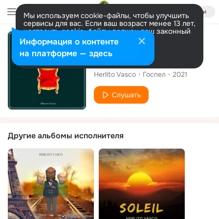
Войти
Мы используем cookie-файлы, чтобы улучшить
сервисы для вас. Если ваш возраст менее 13 лет,
настроить cookie-файлы должен ваш законный
представитель.
Больше информации
Сингл
Информация о контенте
Разрешить все
Настроить
на платформе — здесь
Yesu Fanda
Herlito Vasco
Госпел
2021
Слушать
Другие альбомы исполнителя