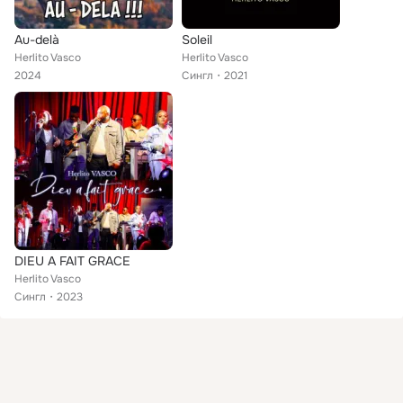
Au-delà
Soleil
Herlito Vasco
Herlito Vasco
2024
Сингл
2021
DIEU A FAIT GRACE
Herlito Vasco
Сингл
2023