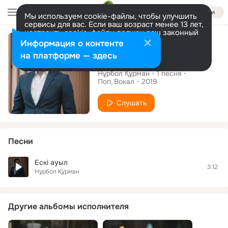
Войти
Мы используем cookie-файлы, чтобы улучшить
сервисы для вас. Если ваш возраст менее 13 лет,
настроить cookie-файлы должен ваш законный
Сингл
представитель.
Больше информации
Информация о контенте
Разрешить все
Настроить
на платформе — здесь
Ескі ауыл
Нұрбол Құрман
1
песня
Поп
Вокал
2019
Слушать
Песни
Ескі ауыл
3:12
Нұрбол Құрман
Другие альбомы исполнителя