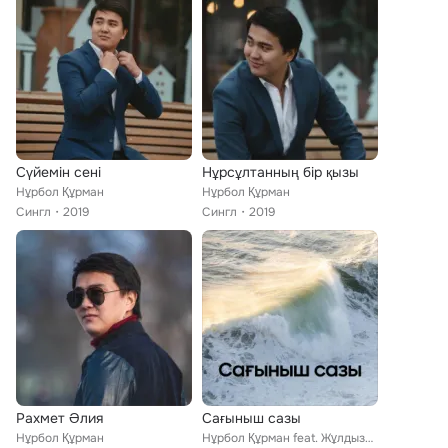
Cүйемін сені
Нұрсұлтанның бір қызы
Нұрбол Құрман
Нұрбол Құрман
Сингл
2019
Сингл
2019
Рахмет Әлия
Сағыныш сазы
Нұрбол Құрман
Нұрбол Құрман feat. Жұлдызбек