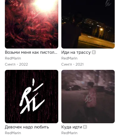
Возьми меня как пистолет
Иди на трассу
RedMarin
RedMarin
Сингл
2022
Сингл
2021
Девочек надо любить
Куда идти
RedMarin
RedMarin