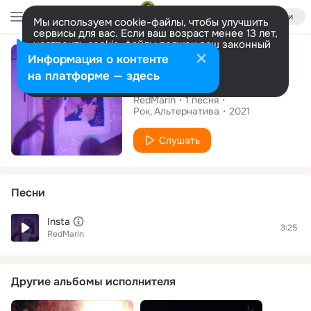
Войти
Мы используем cookie-файлы, чтобы улучшить
сервисы для вас. Если ваш возраст менее 13 лет,
настроить cookie-файлы должен ваш законный
Сингл
представитель.
Больше информации
Информация о контенте
Разрешить все
Настроить
на платформе — здесь
Insta
RedMarin
1
песня
Рок
Альтернатива
2021
Слушать
Песни
Insta
3:25
RedMarin
Другие альбомы исполнителя