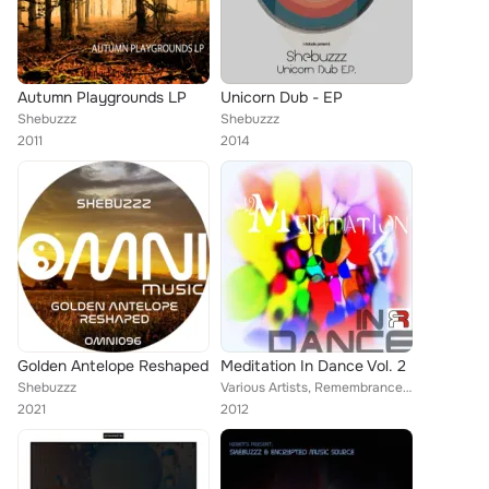
Autumn Playgrounds LP
Unicorn Dub - EP
Shebuzzz
Shebuzzz
2011
2014
Golden Antelope Reshaped
Meditation In Dance Vol. 2
Shebuzzz
Various Artists, Remembrance, Secret Infect, Marginal, Colla, Kelle, Terry Artovsky, Korsun, Shebuzzz, ES.TEREO, Tobax, Hathor, ...
2021
2012