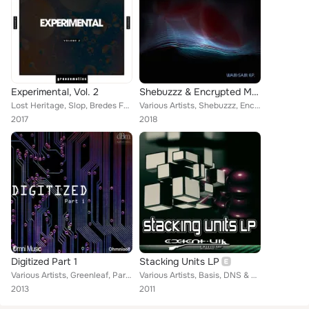
Experimental, Vol. 2
Shebuzzz & Encrypted Music Source - Wabi-Sabi - EP
Lost Heritage, Slop, Bredes Fernando, Grinvdik, Lowkore, Tamaris, DIB, Shebuzzz, S-Tek, Luis Ruiz, Kurayami, Kleber, Karpin Zamb...
Various Artists, Shebuzzz, Encrypted Music Source
2017
2018
Digitized Part 1
Stacking Units LP
Various Artists, Greenleaf, Parallel, Wavkiller, Jason oS, Sub, Shebuzzz, CJ Weaver, Eschaton, Beckett, Infest, J Digital, Marve...
Various Artists, Basis, DNS & Artomik, 2Kats, Physical Illusion, Iinvisible landscape, Shebuzzz, Duoscience, Psychord, Steez, Ga...
2013
2011