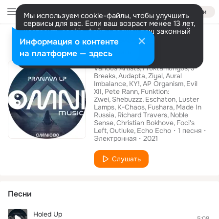
Войти
Мы используем cookie-файлы, чтобы улучшить
сервисы для вас. Если ваш возраст менее 13 лет,
настроить cookie-файлы должен ваш законный
Альбом
представитель.
Больше информации
Информация о контенте
Pranava LP
Разрешить все
Настроить
на платформе — здесь
Various Artists
Fruktamungus
J-
Breaks
Audapta
Ziyal
Aural
Imbalance
KY!
AP Organism
Evil
XII
Pete Rann
Funktion:
Zwei
Shebuzzz
Eschaton
Luster
Lamps
K-Chaos
Fushara
Made In
Russia
Richard Travers
Noble
Sense
Christian Bokhove
Foci's
Left
Outluke
Echo Echo
1
песня
Электронная
2021
Слушать
Песни
Holed Up
5:09